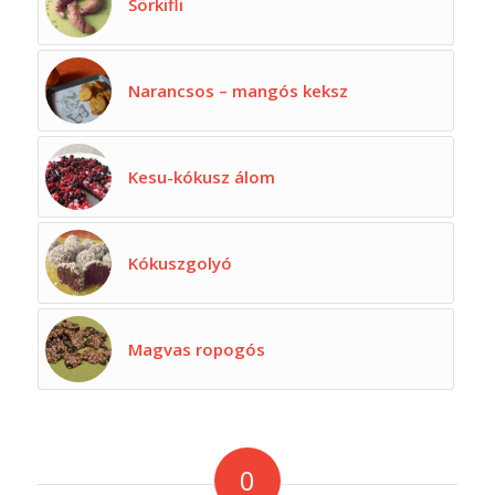
Sörkifli
Narancsos – mangós keksz
Kesu-kókusz álom
Kókuszgolyó
Magvas ropogós
0