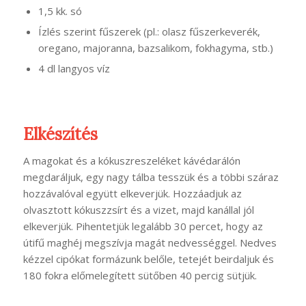
1,5 kk. só
Ízlés szerint fűszerek (pl.: olasz fűszerkeverék,
oregano, majoranna, bazsalikom, fokhagyma, stb.)
4 dl langyos víz
Elkészítés
A magokat és a kókuszreszeléket kávédarálón
megdaráljuk, egy nagy tálba tesszük és a többi száraz
hozzávalóval együtt elkeverjük. Hozzáadjuk az
olvasztott kókuszzsírt és a vizet, majd kanállal jól
elkeverjük. Pihentetjük legalább 30 percet, hogy az
útifű maghéj megszívja magát nedvességgel. Nedves
kézzel cipókat formázunk belőle, tetejét beirdaljuk és
180 fokra előmelegített sütőben 40 percig sütjük.