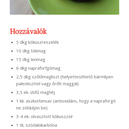
Hozzávalók
5 dkg kókuszreszelék
10 dkg tökmag
15 dkg lenmag
6 dkg napraforfgómag
2,5 dkg szőlőmagliszt (helyettesíthető bármilyen
paleoliszttel vagy őrőlt maggal)
3,5 ek. útifű maghéj
1 kk. aszkorbinsav (antioxidáns, hogy a napraforgó
ne zöldüljön be)
3-4 ek. olvasztott kókuszzsír
1 tk. szódabikarbóna