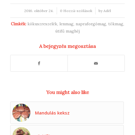
/
/
2016. október 24.
0 Hozzá-szólások
by
Adél
Címkék:
kókuszreszelék
,
lenmag
,
napraforgómag
,
tökmag
,
útifű maghéj
A bejegyzés megosztása
You might also like
Mandulás keksz